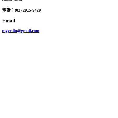
電話
：(02) 2915-9429
Email
myyc.liu@gmail.com