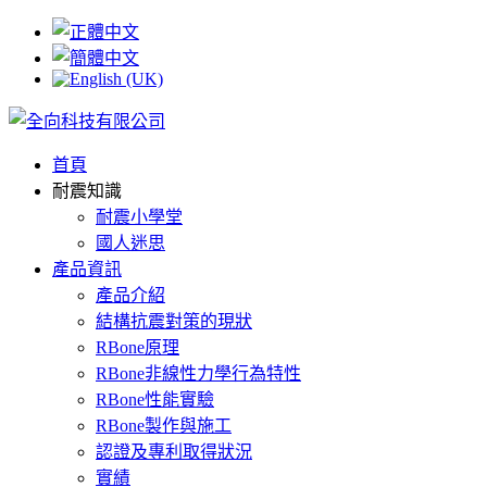
首頁
耐震知識
耐震、抗震不能只是噱頭，也
制震不如耐震，抗震不如卸震
為你我維護最安全的家
耐震小學堂
良心，因為家是最值得保護的
國人迷思
卸震鋼甲RBone
產品資訊
產品介紹
結構抗震對策的現狀
RBone原理
RBone非線性力學行為特性
RBone性能實驗
RBone製作與施工
認證及專利取得狀況
實績