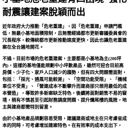
耐震讓建案脫穎而出
近年政府大力推動「危老重建」，因「危老重建」申請門檻
低，無最小基地面積限制，且無需經過都市更新審議委員會的
冗長程序，較傳統都市更新推動速度更快，因此也讓危老重建
案在全台遍地開花。
不過，目前市場的危老重建案，主要都是小基地為主(200坪
內)，這樣的基地僅能規劃中小坪數產品，雖然可迎合目前高
房價、少子化、家戶人口減少的趨勢，但有四大問題需面對，
包括：「採光、通風可能較差」、「空間功能受限」、「機械
車位不受青」、「營建成本不斷攀升而建商卻只想用最低的成
本營造」，導致許多新案缺乏特色，後續將面對銷售不易的窘
境，稍有不慎甚至引起財務調度問題、提升爛尾樓的風險，地
主與建商都需特別留意。
由於小基地產品規劃容易受限，建議建商或地主在只考慮省成
本的同時，可考慮增加建案特色。在有效率的成本支出下，