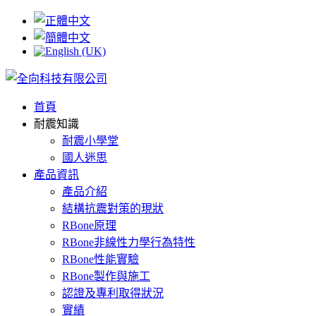
首頁
耐震知識
耐震、抗震不能只是噱頭，也
制震不如耐震，抗震不如卸震
為你我維護最安全的家
耐震小學堂
良心，因為家是最值得保護的
國人迷思
卸震鋼甲RBone
產品資訊
產品介紹
結構抗震對策的現狀
RBone原理
RBone非線性力學行為特性
RBone性能實驗
RBone製作與施工
認證及專利取得狀況
實績