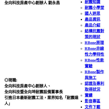
耐震知識
全向科技房產中心創辦人 劉永昌
耐震小學堂
國人迷思
產品資訊
產品介紹
結構抗震對
策的現狀
RBone原理
RBone非線
性力學特性
RBone性能
實驗
RBone製作
與施工
◎現職:
認證及專利
全向科技房產中心創辦人、
取得狀況
全向科技暨全向坤耐震設備董事長
實績
引進日本最新耐震工法，業界知名「耐震達
影音專區
人」
文件下載