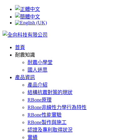
首頁
耐震知識
耐震、抗震不能只是噱頭，也
制震不如耐震，抗震不如卸震
為你我維護最安全的家
耐震小學堂
良心，因為家是最值得保護的
國人迷思
卸震鋼甲RBone
產品資訊
產品介紹
結構抗震對策的現狀
RBone原理
RBone非線性力學行為特性
RBone性能實驗
RBone製作與施工
認證及專利取得狀況
實績